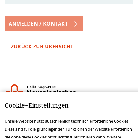
ANMELDEN / KONTAKT
ZURÜCK ZUR ÜBERSICHT
Cookie-­Einstellungen
Lieferkettensorgfaltspflichtengesetz
Unsere Website nutzt ausschließlich technisch erforderliche Cookies.
Hinweisgeberschutzgesetz
Diese sind für die grundlegenden Funktionen der Website erforderlich,
Impressum
die ohne diese Cookies nicht richtig funktionieren kann. Weitere